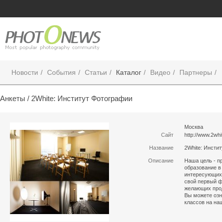
Новости
События
Статьи
Каталог
Видео
Партнеры
Анкеты /
2White: Институт Фотографии
Москва
Сайт
http://www.2whi
Название
2White: Инсти
Описание
Наша цель - п
образование в
интересующихс
свой первый ф
желающих про
Вы можете озн
классов на на