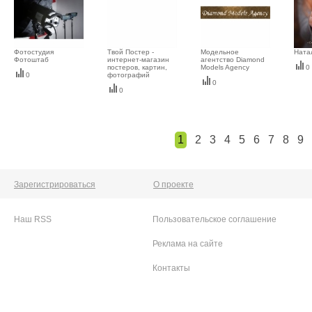
Фотостудия
Твой Постер -
Модельное
Ната
Фотоштаб
интернет-магазин
агентство Diamond
постеров, картин,
Models Agency
0
0
фотографий
0
0
1
2
3
4
5
6
7
8
9
Зарегистрироваться
О проекте
Наш RSS
Пользовательское соглашение
Реклама на сайте
Контакты