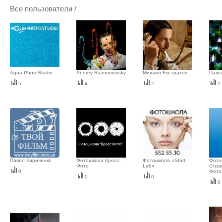
Все пользователи /
Aqua PhotoStudio
Andrey Razoomovsky
Михаил Евстратов
Паве
5
4
2
2
Павел Кириченко
Фотошкола Кросс-
Фотошкола «Start
Фото
Фото
Lab»
Стра
0
Фото
0
0
0