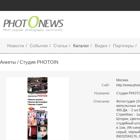
Новости
События
Статьи
Каталог
Видео
Партнеры
Анкеты /
Студия PHOTOIN
Москва
Сайт
http://www.photo
Название
Студия PHOT
Описание
Фотостудия (3
импульсных ист
400 Дж. - 2 шт
Стрипбокс - 1ш
Шторки, Цветн
студийный шта
в 1ом, ИК-син
серый, чёрны
89032594176, 8