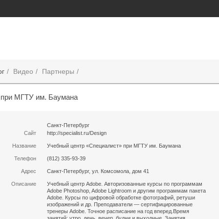
ог
Видео
Партнеры
 при МГТУ им. Баумана
Санкт-Петербург
Сайт
http://specialist.ru/Design
Название
Учебный центр «Специалист» при МГТУ им. Баумана
Телефон
(812) 335-93-39
Адрес
Санкт-Петербург, ул. Комсомола, дом 41
Описание
Учебный центр Adobe. Авторизованные курсы по программам
Adobe Photoshop, Adobe Lightroom и другим программам пакета
Adobe. Курсы по цифровой обработке фотографий, ретуши
изображений и др. Преподаватели — сертифицированные
тренеры Adobe. Точное расписание на год вперед.Время
занятий: утро, день, вечер, будни и выходные. Занятия