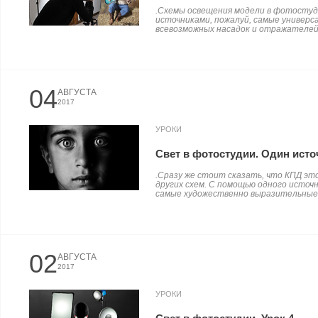
.Схемы освещения модели в фотостуд
источниками, пожалуй, самые универ
всевозможных насадок и отражателей,
04
АВГУСТА
2017
УРОКИ
Свет в фотостудии. Один исто
.Сразу же стоит сказать, что КПД это
других схем. С помощью одного источн
самые художественно выразительные 
02
АВГУСТА
2017
УРОКИ