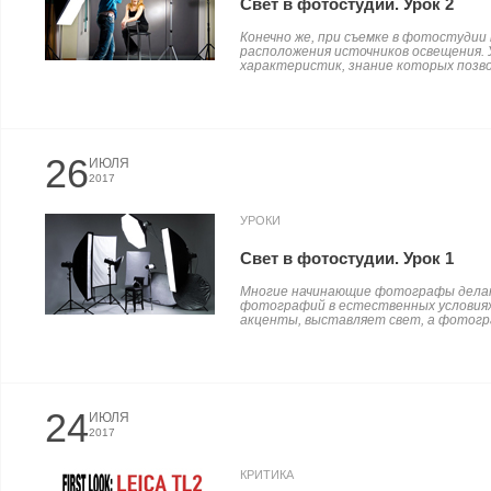
Свет в фотостудии. Урок 2
Конечно же, при съемке в фотостудии
расположения источников освещения.
характеристик, знание которых позво
26
ИЮЛЯ
2017
УРОКИ
Свет в фотостудии. Урок 1
Многие начинающие фотографы делаю
фотографий в естественных условиях
акценты, выставляет свет, а фотогр
24
ИЮЛЯ
2017
КРИТИКА