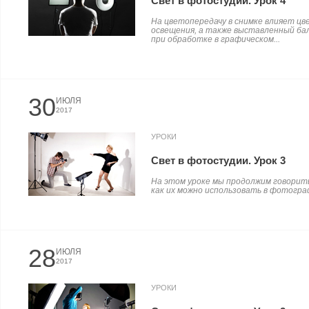
Свет в фотостудии. Урок 4
На цветопередачу в снимке влияет ц
освещения, а также выставленный бал
при обработке в графическом...
30
ИЮЛЯ
2017
УРОКИ
Свет в фотостудии. Урок 3
На этом уроке мы продолжим говорить
как их можно использовать в фотограф
28
ИЮЛЯ
2017
УРОКИ