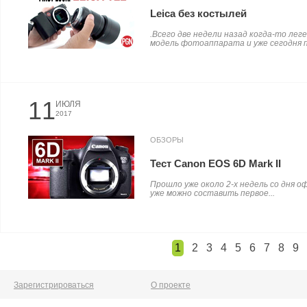
Leica без костылей
.Всего две недели назад когда-то ле
модель фотоаппарата и уже сегодня п
11
ИЮЛЯ
2017
ОБЗОРЫ
Тест Canon EOS 6D Mark II
Прошло уже около 2-х недель со дня о
уже можно составить первое...
1
2
3
4
5
6
7
8
9
Зарегистрироваться
О проекте