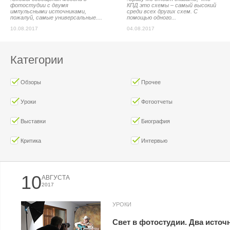
фотостудии с двумя
КПД это схемы – самый высокий
импульсными источниками,
среди всех других схем. С
пожалуй, самые универсальные....
помощью одного...
10.08.2017
04.08.2017
Категории
Обзоры
Прочее
Уроки
Фотоотчеты
Выставки
Биография
Критика
Интервью
10
АВГУСТА
2017
УРОКИ
Свет в фотостудии. Два источ